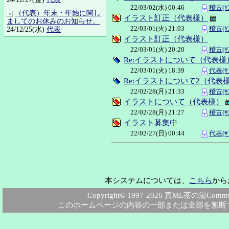
22/03/02(水) 00:46
稽古(#2
（代表）年末・年始に関し
イラスト訂正（代表様）
ましてのお休みのお知らせ。
22/03/01(火) 21:03
稽古(#2
24/12/25(水)
代表
イラスト訂正（代表様）
22/03/01(火) 20:20
稽古(#2
Re:イラストについて（代表様
22/03/01(火) 18:39
代表(#
Re:イラストについて2（代表
22/02/28(月) 21:33
稽古(#2
イラストについて（代表様）
22/02/28(月) 21:27
稽古(#2
イラスト募集中
22/02/27(日) 00:44
代表(#
本システムについては、
こちら
から
Copyright© 1997-2026 真ML茶の湯Community
このホームページの内容の一部または全部を無断