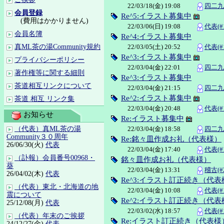
22/03/18(金) 19:08
四二九(
会員登録
Re^5:イラスト募集中
(費用はかかりません)
22/03/06(日) 19:08
代表(#
会員名簿
Re^4:イラスト募集中
22/03/05(土) 20:52
代表(#
真ML茶の湯Community規約
Re^3:イラスト募集中
プライバシーポリシー
22/03/04(金) 22:01
四二九(
著作権等に関する細則
Re^3:イラスト募集中
茶道相互リンクについて
22/03/04(金) 21:15
四二九(
Re^2:イラスト募集中
茶道 相互 リンク集
22/03/04(金) 20:48
代表(#
お知らせ
Re:イラスト募集中
22/03/04(金) 18:58
四二九(
（代表）真ML茶の湯
Community３０周年
Re:銘々皿作成お礼（代表様）
26/06/30(火)
代表
22/03/04(金) 17:40
代表(#
（訃報）会員番号00968・
銘々皿作成お礼（代表様）
葵
22/03/04(金) 13:31
稽古(#2
26/04/02(木)
代表
Re^3:イラスト訂正続き（代表
（代表）東北・北海道の地
22/03/04(金) 10:08
代表(#
震について
Re^2:イラスト訂正続き（代表
25/12/08(月)
代表
22/03/02(水) 18:57
代表(#
（代表）年末のご挨拶
Re:イラスト訂正続き（代表様
24/12/27(金)
代表