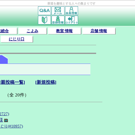
茶道を趣味とする人々の集まりです
道総合
こよみ
教室 情報
店舗 情報
にじり口
[親投稿一覧]
[新規投稿]
（全 20件）
727)
様
り(#10957)