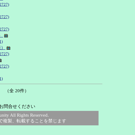
727)
727)
727)
）
1)
様）
727)
727)
1)
（全 20件）
お問合せください
 All Rights Reserved.
で複製、転載することを禁じます