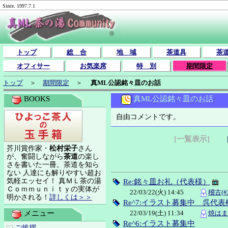
Since. 1997.7.1
トップ
総 合
地 域
茶道具
茶
オフィサー
お気楽席
特 別
期間限定
トップ
＞
期間限定
＞
真ML公認銘々皿のお話
真ML公認銘々皿のお話
BOOKS
自由コメントです。
[一覧表示]
芥川賞作家・
松村栄子
さん
が、奮闘しながら
茶道
の楽し
さを書いた一冊。茶道を知ら
ない 人達にも解りやすい超お
気軽エッセイ！ 真ＭＬ茶の湯
Re:銘々皿お礼（代表様）
Ｃｏｍｍｕｎｉｔｙの実体が
22/03/22(火) 14:45
稽古(#2
明かされる！
詳しくは＞＞
Re^7:イラスト募集中 呉代表
22/03/19(土) 11:34
焼はまぐ
メニュー
Re^6:イラスト募集中
ご挨拶