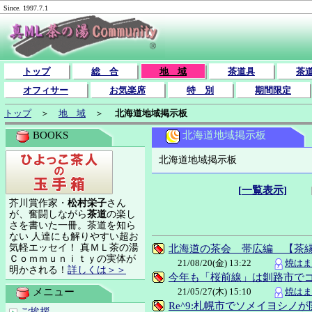
Since. 1997.7.1
トップ
総 合
地 域
茶道具
茶
オフィサー
お気楽席
特 別
期間限定
トップ
＞
地 域
＞
北海道地域掲示板
北海道地域掲示板
BOOKS
北海道地域掲示板
[一覧表示]
芥川賞作家・
松村栄子
さん
が、奮闘しながら
茶道
の楽し
さを書いた一冊。茶道を知ら
ない 人達にも解りやすい超お
気軽エッセイ！ 真ＭＬ茶の湯
北海道の茶会 帯広編 【茶
Ｃｏｍｍｕｎｉｔｙの実体が
21/08/20(金) 13:22
焼はまぐ
明かされる！
詳しくは＞＞
今年も「桜前線」は釧路市で
21/05/27(木) 15:10
焼はまぐ
メニュー
Re^9:札幌市でソメイヨシノが
ご挨拶