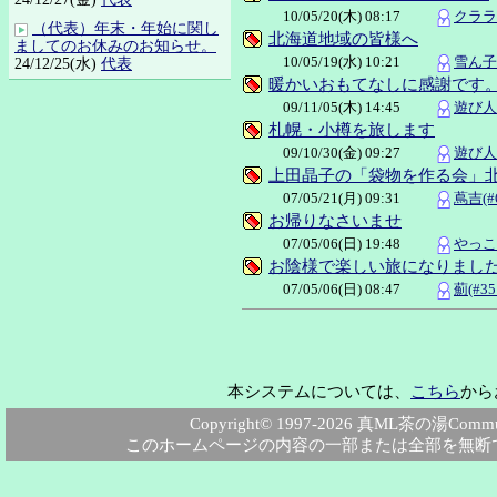
10/05/20(木) 08:17
クララ(
（代表）年末・年始に関し
北海道地域の皆様へ
ましてのお休みのお知らせ。
10/05/19(水) 10:21
雪ん子宗
24/12/25(水)
代表
暖かいおもてなしに感謝です
09/11/05(木) 14:45
遊び人・
札幌・小樽を旅します
09/10/30(金) 09:27
遊び人・
上田晶子の「袋物を作る会」
07/05/21(月) 09:31
蔦吉(#6
お帰りなさいませ
07/05/06(日) 19:48
やっこち
お陰様で楽しい旅になりまし
07/05/06(日) 08:47
薊(#35
本システムについては、
こちら
から
Copyright© 1997-2026 真ML茶の湯Community
このホームページの内容の一部または全部を無断