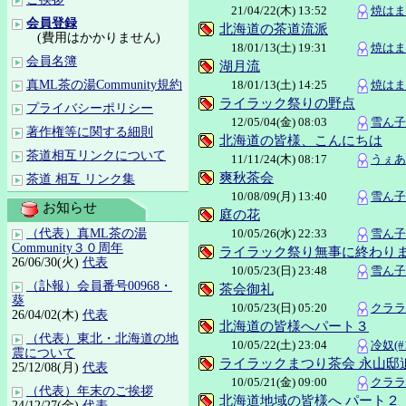
21/04/22(木) 13:52
焼はまぐ
会員登録
北海道の茶道流派
(費用はかかりません)
18/01/13(土) 19:31
焼はまぐ
会員名簿
湖月流
18/01/13(土) 14:25
焼はまぐ
真ML茶の湯Community規約
ライラック祭りの野点
プライバシーポリシー
12/05/04(金) 08:03
雪ん子宗
著作権等に関する細則
北海道の皆様、こんにちは
茶道相互リンクについて
11/11/24(木) 08:17
うぇあ(
爽秋茶会
茶道 相互 リンク集
10/08/09(月) 13:40
雪ん子宗
お知らせ
庭の花
10/05/26(水) 22:33
雪ん子宗
（代表）真ML茶の湯
Community３０周年
ライラック祭り無事に終わり
26/06/30(火)
代表
10/05/23(日) 23:48
雪ん子宗
（訃報）会員番号00968・
茶会御礼
葵
10/05/23(日) 05:20
クララ(
26/04/02(木)
代表
北海道の皆様へパート３
（代表）東北・北海道の地
10/05/22(土) 23:04
冷奴(#1
震について
ライラックまつり茶会 永山邸
25/12/08(月)
代表
10/05/21(金) 09:00
クララ(
（代表）年末のご挨拶
北海道地域の皆様へ パート２
24/12/27(金)
代表