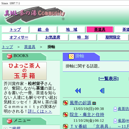
Since. 1997.7.1
トップ
総 合
地 域
茶道具
茶
オフィサー
お気楽席
特 別
期間限定
トップ
＞
茶道具
＞
掛軸
BOOKS
掛軸
掛軸に関する話題。
[一覧表示]
芥川賞作家・
松村栄子
さん
が、奮闘しながら
茶道
の楽し
さを書いた一冊。茶道を知ら
ない 人達にも解りやすい超お
気軽エッセイ！ 真ＭＬ茶の湯
風帯の起源
Ｃｏｍｍｕｎｉｔｙの実体が
13/03/10(日) 09:38
眞茶坊(
明かされる！
詳しくは＞＞
院主・庵主と住持
メニュー
11/10/28(金) 06:12
雀居(#6
ＴＶ番組 「京表具」 ～11月2
ご挨拶