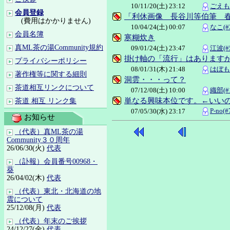
10/11/20(土) 23:12
ごえも
会員登録
「利休画像 長谷川等伯筆 
(費用はかかりません)
10/04/24(土) 00:07
なこ(#3
会員名簿
寒糊炊き
真ML茶の湯Community規約
09/01/24(土) 23:47
江波(#5
掛け軸の「流行」はあります
プライバシーポリシー
08/01/31(木) 21:48
はぼもも
著作権等に関する細則
洞雲・・・って？
茶道相互リンクについて
07/12/08(土) 10:00
織部(#1
単なる興味本位です。←いい
茶道 相互 リンク集
P-no(#
07/05/30(水) 23:17
お知らせ
（代表）真ML茶の湯
Community３０周年
26/06/30(火)
代表
（訃報）会員番号00968・
葵
26/04/02(木)
代表
（代表）東北・北海道の地
震について
25/12/08(月)
代表
（代表）年末のご挨拶
24/12/27(金)
代表