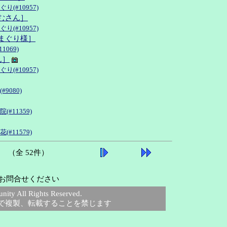
り(#10957)
たむさん］
り(#10957)
はまぐり様］
1069)
ん］
り(#10957)
#9080)
(#11359)
(#11579)
（全 52件）
お問合せください
 All Rights Reserved.
で複製、転載することを禁じます