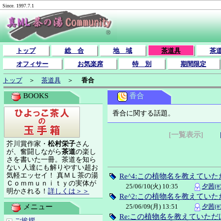
Since. 1997.7.1
トップ
総 合
地 域
茶道具
茶
オフィサー
お気楽席
特 別
期間限定
トップ
＞
茶道具
＞
香合
香合
BOOKS
香合に関する話題。
[一覧表示]
芥川賞作家・
松村栄子
さん
が、奮闘しながら
茶道
の楽し
さを書いた一冊。茶道を知ら
ない 人達にも解りやすい超お
気軽エッセイ！ 真ＭＬ茶の湯
Re^4:この植物名を教えてい
Ｃｏｍｍｕｎｉｔｙの実体が
25/06/10(火) 10:35
夕茜(#5
明かされる！
詳しくは＞＞
Re^2:この植物名を教えてい
25/06/09(月) 13:51
夕茜(#5
メニュー
Re:この植物名を教えていた
ご挨拶