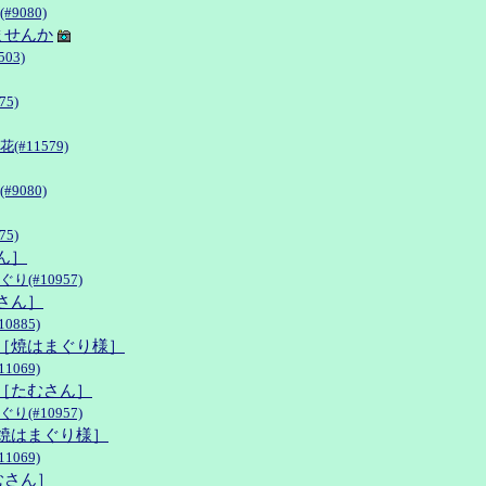
#9080)
ませんか
03)
75)
(#11579)
#9080)
75)
ん］
り(#10957)
さん］
0885)
碗［焼はまぐり様］
1069)
碗［たむさん］
り(#10957)
［焼はまぐり様］
1069)
むさん］