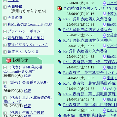
25/06/09(月) 09:58
ジバゴ(
会員登録
この植物名を教えていただけ
(費用はかかりません)
25/06/09(月) 09:16
夕茜(#5
会員名簿
Re^3:呉州赤絵四方入角香合
25/04/13(日) 10:38
檀(#31
真ML茶の湯Community規約
Re^3:呉州赤絵四方入角香合
プライバシーポリシー
25/04/12(土) 22:25
酔芙蓉花
著作権等に関する細則
Re^2:呉州赤絵四方入角香合
茶道相互リンクについて
25/04/12(土) 15:57
ジバゴ(
Re:呉州赤絵四方入角香合
茶道 相互 リンク集
25/04/12(土) 14:33
檀(#31
お知らせ
Re^2:森有節の萬古焼［宗輝さ
24/04/20(土) 11:12
焼はまぐ
（代表）真ML茶の湯
Community３０周年
Re:森有節 萬古亀香合［たむ
26/06/30(火)
代表
24/04/20(土) 10:06
宗輝(#1
（訃報）会員番号00968・
Re^3:森有節 萬古刷毛目茶
葵
24/04/19(金) 21:32
たむ(#1
26/04/02(木)
代表
Re^2:森有節 萬古刷毛目茶
（代表）東北・北海道の地
24/04/19(金) 18:44
焼はまぐ
震について
Re:森有節 萬古刷毛目茶碗
25/12/08(月)
代表
24/04/19(金) 18:27
たむ(#1
（代表）年末のご挨拶
森有節 萬古刷毛目茶碗［た
24/12/27(金)
代表