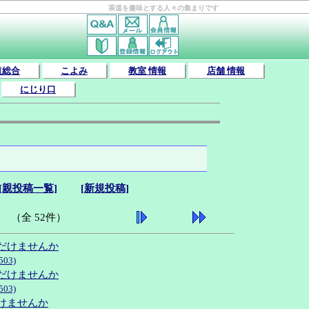
茶道を趣味とする人々の集まりです
道総合
こよみ
教室 情報
店舗 情報
にじり口
[親投稿一覧]
[新規投稿]
（全 52件）
ただけませんか
03)
ただけませんか
03)
だけませんか