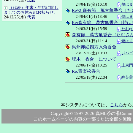
24/04/19(金) 16:10
焼はまぐ
（代表）年末・年始に関し
Re^2:森有節 萬古亀香合［
ましてのお休みのお知らせ。
24/04/01(月) 13:46
焼はまぐ
24/12/25(水)
代表
Re:森有節 萬古亀香合［焼
24/03/31(日) 15:59
たむ(#1
森有節 萬古亀香合［たむさ
24/03/31(日) 11:14
焼はまぐ
呉州赤絵四方入角香合
23/12/30(土) 10:33
ジバゴ(
埋木 香合 について
22/06/17(金) 10:25
上東門院
Re:青楽松香合
22/05/19(木) 22:34
酔芙蓉花
本システムについては、
こちら
から
Copyright© 1997-2026 真ML茶の湯Community
このホームページの内容の一部または全部を無断