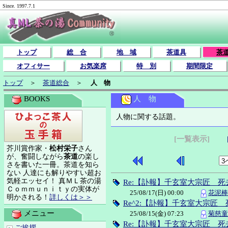
Since. 1997.7.1
トップ
総 合
地 域
茶道具
茶
オフィサー
お気楽席
特 別
期間限定
トップ
＞
茶道総合
＞
人 物
人 物
BOOKS
人物に関する話題。
[一覧表示]
芥川賞作家・
松村栄子
さん
が、奮闘しながら
茶道
の楽し
さを書いた一冊。茶道を知ら
ない 人達にも解りやすい超お
気軽エッセイ！ 真ＭＬ茶の湯
Re:【訃報】千玄室大宗匠 死
Ｃｏｍｍｕｎｉｔｙの実体が
25/08/17(日) 00:00
花泥棒(
明かされる！
詳しくは＞＞
Re^2:【訃報】千玄室大宗匠 
メニュー
25/08/15(金) 07:23
菊慈童(
Re:【訃報】千玄室大宗匠 死
ご挨拶