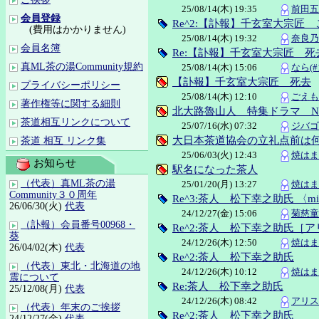
25/08/14(木) 19:35
前田五十
会員登録
Re^2:【訃報】千玄室大宗
(費用はかかりません)
25/08/14(木) 19:32
奈良乃亜
会員名簿
Re:【訃報】千玄室大宗匠 死
真ML茶の湯Community規約
25/08/14(木) 15:06
なら(#1
【訃報】千玄室大宗匠 死去
プライバシーポリシー
25/08/14(木) 12:10
ごえも
著作権等に関する細則
北大路魯山人 特集ドラマ N
茶道相互リンクについて
25/07/16(水) 07:32
ジバゴ(
大日本茶道協会の立礼点前は
茶道 相互 リンク集
25/06/03(火) 12:43
焼はまぐ
お知らせ
駅名になった茶人
（代表）真ML茶の湯
25/01/20(月) 13:27
焼はまぐ
Community３０周年
Re^3:茶人 松下幸之助氏 〈mi
26/06/30(火)
代表
24/12/27(金) 15:06
菊慈童(
（訃報）会員番号00968・
Re^2:茶人 松下幸之助氏［
葵
24/12/26(木) 12:50
焼はまぐ
26/04/02(木)
代表
Re^2:茶人 松下幸之助氏
（代表）東北・北海道の地
24/12/26(木) 10:12
焼はまぐ
震について
Re:茶人 松下幸之助氏
25/12/08(月)
代表
24/12/26(木) 08:42
アリス(
（代表）年末のご挨拶
Re^2:茶人 松下幸之助氏
24/12/27(金)
代表