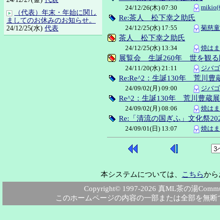
mikio(
24/12/26(木) 07:30
（代表）年末・年始に関し
Re:茶人 松下幸之助氏
ましてのお休みのお知らせ。
24/12/25(水) 17:55
菊慈童(
24/12/25(水)
代表
茶人 松下幸之助氏
24/12/25(水) 13:34
焼はまぐ
展覧会 生誕260年 世を観る
24/11/20(水) 21:11
ジバゴ(
Re:Re^2：生誕130年 荒
24/09/02(月) 09:00
ジバゴ(
Re^2：生誕130年 荒川豊
24/09/02(月) 08:06
焼はまぐ
Re:「清流の国ぎふ」文化祭20
24/09/01(日) 13:07
焼はまぐ
本システムについては、
こちら
から
Copyright© 1997-2026 真ML茶の湯Community
このホームページの内容の一部または全部を無断