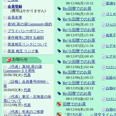
08/12/08(月) 19:52
亜湖(#1
会員登録
Re:旧暦でのお茶
(費用はかかりません)
08/12/08(月) 19:26
ゴミキ(
会員名簿
Re^6:旧暦でのお茶
真ML茶の湯Community規約
08/12/08(月) 01:13
ひらひら
Re^5:旧暦でのお茶
プライバシーポリシー
08/12/07(日) 21:04
由美子(
著作権等に関する細則
Re^4:旧暦でのお茶
茶道相互リンクについて
08/12/07(日) 11:54
ヒデキ(
Re^3:旧暦でのお茶
茶道 相互 リンク集
08/12/07(日) 00:45
ヒデキ(
お知らせ
Re^2:旧暦でのお茶
（代表）真ML茶の湯
08/12/06(土) 02:44
たけいし
Community３０周年
Re:旧暦でのお茶
26/06/30(火)
代表
08/12/06(土) 00:23
比延(#3
（訃報）会員番号00968・
Re^2:旧暦でのお茶
葵
08/12/05(金) 18:12
白嶺(#1
26/04/02(木)
代表
Re:旧暦でのお茶
（代表）東北・北海道の地
08/12/05(金) 02:16
たけいし
震について
旧暦でのお茶
25/12/08(月)
代表
08/12/04(木) 20:08
白嶺(#1
（代表）年末のご挨拶
「侘びの花」 ～淡交タイムス
24/12/27(金)
代表