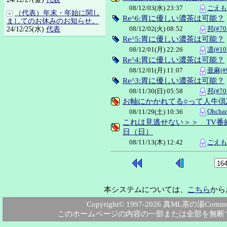
08/12/03(水) 23:37
ごえも
（代表）年末・年始に関し
Re^6:胃に優しい濃茶は可能？
ましてのお休みのお知らせ。
08/12/02(火) 08:52
邦(#70
24/12/25(水)
代表
Re^5:胃に優しい濃茶は可能？
08/12/01(月) 22:26
凛(#10
Re^4:胃に優しい濃茶は可能？
08/12/01(月) 11:07
亜麻(#9
Re^3:胃に優しい濃茶は可能？
08/11/30(日) 05:58
邦(#70
お軸にかかれてる○って人牛倶
Ohcha
08/11/29(土) 10:36
これは見逃せない＞＞ TV番
日（日）
08/11/13(木) 12:42
ごえも
本システムについては、
こちら
から
Copyright© 1997-2026 真ML茶の湯Community
このホームページの内容の一部または全部を無断