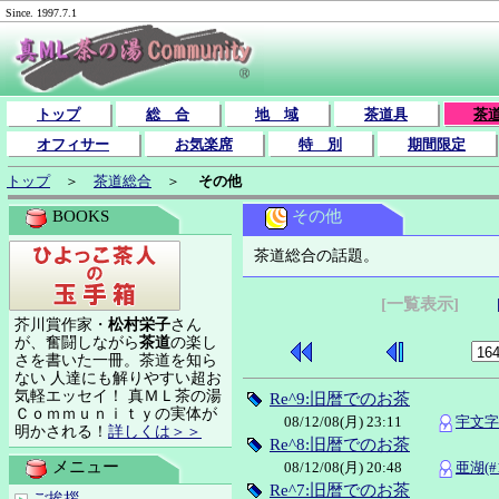
Since. 1997.7.1
トップ
総 合
地 域
茶道具
茶
オフィサー
お気楽席
特 別
期間限定
トップ
＞
茶道総合
＞
その他
その他
BOOKS
茶道総合の話題。
[一覧表示]
芥川賞作家・
松村栄子
さん
が、奮闘しながら
茶道
の楽し
さを書いた一冊。茶道を知ら
ない 人達にも解りやすい超お
気軽エッセイ！ 真ＭＬ茶の湯
Re^9:旧暦でのお茶
Ｃｏｍｍｕｎｉｔｙの実体が
08/12/08(月) 23:11
宇文字(
明かされる！
詳しくは＞＞
Re^8:旧暦でのお茶
メニュー
08/12/08(月) 20:48
亜湖(#1
Re^7:旧暦でのお茶
ご挨拶