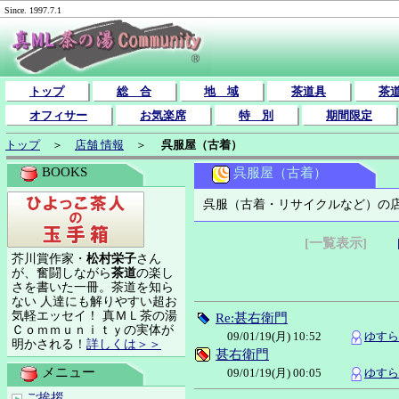
Since. 1997.7.1
トップ
総 合
地 域
茶道具
茶
オフィサー
お気楽席
特 別
期間限定
トップ
＞
店舗 情報
＞
呉服屋（古着）
BOOKS
呉服屋（古着）
呉服（古着・リサイクルなど）の
[一覧表示]
芥川賞作家・
松村栄子
さん
が、奮闘しながら
茶道
の楽し
さを書いた一冊。茶道を知ら
ない 人達にも解りやすい超お
気軽エッセイ！ 真ＭＬ茶の湯
Re:甚右衛門
Ｃｏｍｍｕｎｉｔｙの実体が
09/01/19(月) 10:52
ゆすらう
明かされる！
詳しくは＞＞
甚右衛門
メニュー
09/01/19(月) 00:05
ゆすらう
ご挨拶