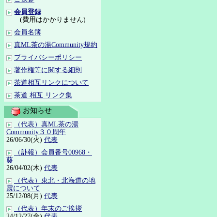
会員登録
(費用はかかりません)
会員名簿
真ML茶の湯Community規約
プライバシーポリシー
著作権等に関する細則
茶道相互リンクについて
茶道 相互 リンク集
お知らせ
（代表）真ML茶の湯
Community３０周年
26/06/30(火)
代表
（訃報）会員番号00968・
葵
26/04/02(木)
代表
（代表）東北・北海道の地
震について
25/12/08(月)
代表
（代表）年末のご挨拶
24/12/27(金)
代表