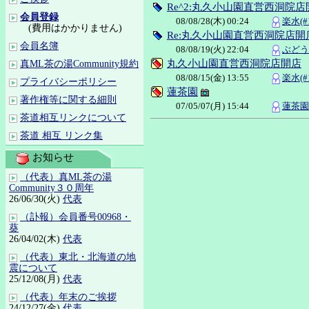
Re^2:丸久小山園直営西洞院店
会員登録
08/08/28(木) 00:24
楽水(#1
(費用はかかりません)
Re:丸久小山園直営西洞院店開
会員名簿
08/08/19(火) 22:04
ぶどう(
丸久小山園直営西洞院店開店
真ML茶の湯Community規約
08/08/15(金) 13:55
楽水(#1
プライバシーポリシー
蓮茶園
著作権等に関する細則
07/05/07(月) 15:44
蓮茶園(
茶道相互リンクについて
茶道 相互 リンク集
お知らせ
（代表）真ML茶の湯
Community３０周年
26/06/30(火)
代表
（訃報）会員番号00968・
葵
26/04/02(木)
代表
（代表）東北・北海道の地
震について
25/12/08(月)
代表
（代表）年末のご挨拶
24/12/27(金)
代表