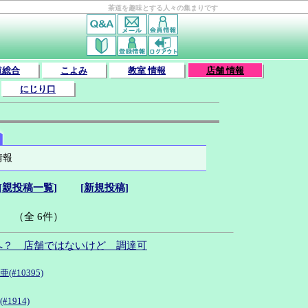
茶道を趣味とする人々の集まりです
道総合
こよみ
教室 情報
店舗 情報
にじり口
情報
[親投稿一覧]
[新規投稿]
（全 6件）
へ？ 店舗ではないけど 調達可
(#10395)
#1914)