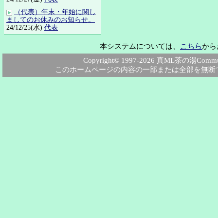
（代表）年末・年始に関し
ましてのお休みのお知らせ。
24/12/25(水)
代表
本システムについては、
こちら
から
Copyright© 1997-2026 真ML茶の湯Community
このホームページの内容の一部または全部を無断