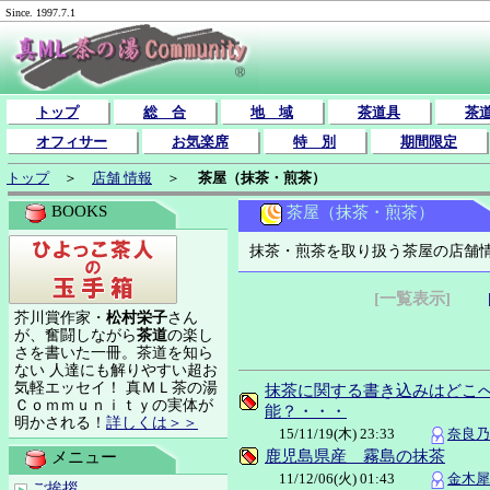
Since. 1997.7.1
トップ
総 合
地 域
茶道具
茶
オフィサー
お気楽席
特 別
期間限定
トップ
＞
店舗 情報
＞
茶屋（抹茶・煎茶）
BOOKS
茶屋（抹茶・煎茶）
抹茶・煎茶を取り扱う茶屋の店舗
[一覧表示]
芥川賞作家・
松村栄子
さん
が、奮闘しながら
茶道
の楽し
さを書いた一冊。茶道を知ら
ない 人達にも解りやすい超お
気軽エッセイ！ 真ＭＬ茶の湯
抹茶に関する書き込みはどこ
Ｃｏｍｍｕｎｉｔｙの実体が
能？・・・
明かされる！
詳しくは＞＞
15/11/19(木) 23:33
奈良乃亜
鹿児島県産 霧島の抹茶
メニュー
11/12/06(火) 01:43
金木犀(
ご挨拶