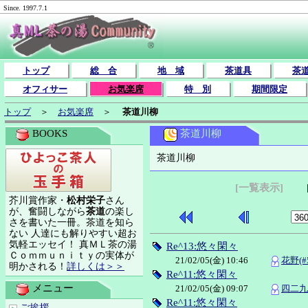
Since. 1997.7.1
トップ
総 合
地 域
茶道具
茶
オフィサー
お気楽席
特 別
期間限定
トップ
＞
お気楽席
＞
茶道川柳
茶道川柳
BOOKS
茶道川柳
[一覧表示]
芥川賞作家・
松村栄子
さん
が、奮闘しながら
茶道
の楽し
さを書いた一冊。茶道を知ら
ない 人達にも解りやすい超お
気軽エッセイ！ 真ＭＬ茶の湯
Re^13:悠々閑々
Ｃｏｍｍｕｎｉｔｙの実体が
21/02/05(金) 10:46
花野(#5
明かされる！
詳しくは＞＞
Re^11:悠々閑々
メニュー
21/02/05(金) 09:07
四二九(
Re^11:悠々閑々
ご挨拶