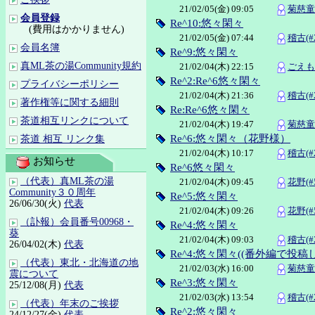
21/02/05(金) 09:05
菊慈童(
会員登録
Re^10:悠々閑々
(費用はかかりません)
21/02/05(金) 07:44
稽古(#2
会員名簿
Re^9:悠々閑々
真ML茶の湯Community規約
21/02/04(木) 22:15
ごえも
Re^2:Re^6悠々閑々
プライバシーポリシー
21/02/04(木) 21:36
稽古(#2
著作権等に関する細則
Re:Re^6悠々閑々
茶道相互リンクについて
21/02/04(木) 19:47
菊慈童(
Re^6:悠々閑々（花野様）
茶道 相互 リンク集
21/02/04(木) 10:17
稽古(#2
お知らせ
Re^6悠々閑々
（代表）真ML茶の湯
21/02/04(木) 09:45
花野(#5
Community３０周年
Re^5:悠々閑々
26/06/30(火)
代表
21/02/04(木) 09:26
花野(#5
（訃報）会員番号00968・
Re^4:悠々閑々
葵
21/02/04(木) 09:03
稽古(#2
26/04/02(木)
代表
Re^4:悠々閑々((番外編で投稿
（代表）東北・北海道の地
21/02/03(水) 16:00
菊慈童(
震について
Re^3:悠々閑々
25/12/08(月)
代表
21/02/03(水) 13:54
稽古(#2
（代表）年末のご挨拶
Re^2:悠々閑々
24/12/27(金)
代表