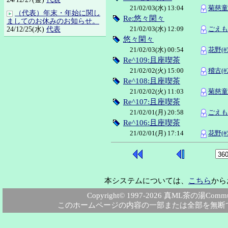
21/02/03(水) 13:04
菊慈童(
（代表）年末・年始に関し
Re:悠々閑々
ましてのお休みのお知らせ。
21/02/03(水) 12:09
ごえも
24/12/25(水)
代表
悠々閑々
21/02/03(水) 00:54
花野(#5
Re^109:且座喫茶
21/02/02(火) 15:00
稽古(#2
Re^108:且座喫茶
21/02/02(火) 11:03
菊慈童(
Re^107:且座喫茶
21/02/01(月) 20:58
ごえも
Re^106:且座喫茶
21/02/01(月) 17:14
花野(#5
本システムについては、
こちら
から
Copyright© 1997-2026 真ML茶の湯Community
このホームページの内容の一部または全部を無断